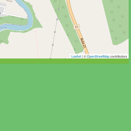
Leaflet
| ©
OpenStreetMap
contributors