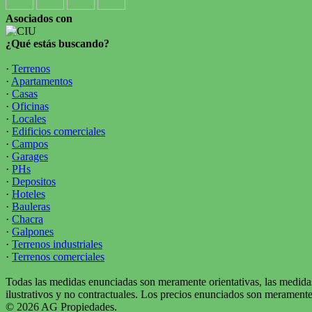
Asociados con
¿Qué estás buscando?
·
Terrenos
·
Apartamentos
·
Casas
·
Oficinas
·
Locales
·
Edificios comerciales
·
Campos
·
Garages
·
PHs
·
Depositos
·
Hoteles
·
Bauleras
·
Chacra
·
Galpones
·
Terrenos industriales
·
Terrenos comerciales
Todas las medidas enunciadas son meramente orientativas, las medidas
ilustrativos y no contractuales. Los precios enunciados son meramente 
© 2026 AG Propiedades.