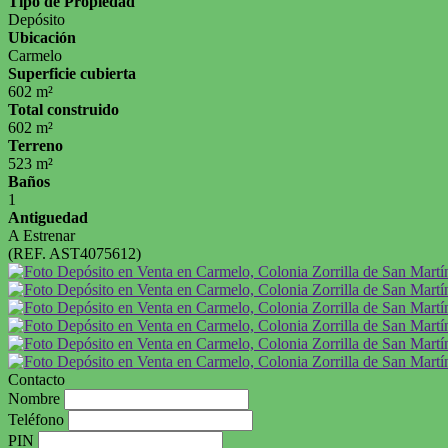
Tipo de Propiedad
Depósito
Ubicación
Carmelo
Superficie cubierta
602 m²
Total construido
602 m²
Terreno
523 m²
Baños
1
Antiguedad
A Estrenar
(REF. AST4075612)
Contacto
Nombre
Teléfono
PIN