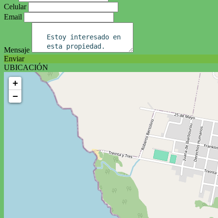
Celular
Email
Mensaje
Enviar
UBICACIÓN
+
−