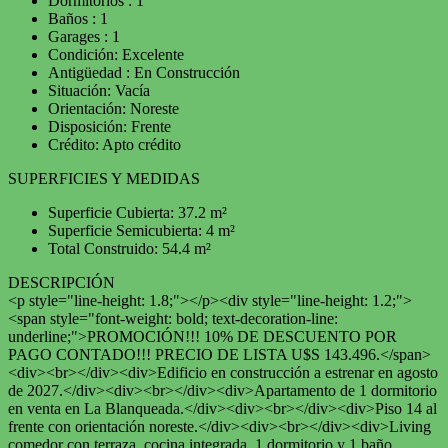
Dormitorios : 1
Baños : 1
Garages : 1
Condición: Excelente
Antigüedad : En Construcción
Situación: Vacía
Orientación: Noreste
Disposición: Frente
Crédito: Apto crédito
SUPERFICIES Y MEDIDAS
Superficie Cubierta: 37.2 m²
Superficie Semicubierta: 4 m²
Total Construido: 54.4 m²
DESCRIPCIÓN
<p style="line-height: 1.8;"></p><div style="line-height: 1.2;">
<span style="font-weight: bold; text-decoration-line:
underline;">PROMOCIÓN!!! 10% DE DESCUENTO POR
PAGO CONTADO!!! PRECIO DE LISTA U$S 143.496.</span>
<div><br></div><div>Edificio en construcción a estrenar en agosto
de 2027.</div><div><br></div><div>Apartamento de 1 dormitorio
en venta en La Blanqueada.</div><div><br></div><div>Piso 14 al
frente con orientación noreste.</div><div><br></div><div>Living
comedor con terraza, cocina integrada, 1 dormitorio y 1 baño