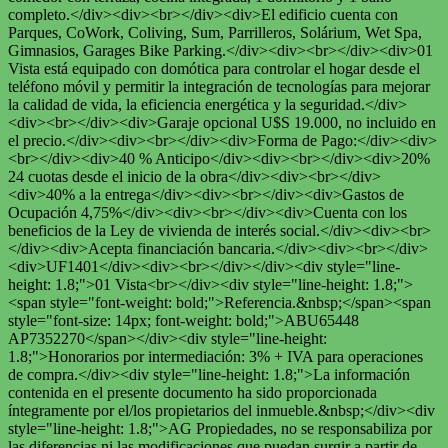
completo.</div><div><br></div><div>El edificio cuenta con
Parques, CoWork, Coliving, Sum, Parrilleros, Solárium, Wet Spa,
Gimnasios, Garages Bike Parking.</div><div><br></div><div>01
Vista está equipado con domótica para controlar el hogar desde el
teléfono móvil y permitir la integración de tecnologías para mejorar
la calidad de vida, la eficiencia energética y la seguridad.</div>
<div><br></div><div>Garaje opcional U$S 19.000, no incluido en
el precio.</div><div><br></div><div>Forma de Pago:</div><div>
<br></div><div>40 % Anticipo</div><div><br></div><div>20%
24 cuotas desde el inicio de la obra</div><div><br></div>
<div>40% a la entrega</div><div><br></div><div>Gastos de
Ocupación 4,75%</div><div><br></div><div>Cuenta con los
beneficios de la Ley de vivienda de interés social.</div><div><br>
</div><div>Acepta financiación bancaria.</div><div><br></div>
<div>UF1401</div><div><br></div></div><div style="line-
height: 1.8;">01 Vista<br></div><div style="line-height: 1.8;">
<span style="font-weight: bold;">Referencia.&nbsp;</span><span
style="font-size: 14px; font-weight: bold;">ABU65448
AP7352270</span></div><div style="line-height:
1.8;">Honorarios por intermediación: 3% + IVA para operaciones
de compra.</div><div style="line-height: 1.8;">La información
contenida en el presente documento ha sido proporcionada
íntegramente por el/los propietarios del inmueble.&nbsp;</div><div
style="line-height: 1.8;">AG Propiedades, no se responsabiliza por
las diferencias ni las modificaciones que puedan surgir a partir de