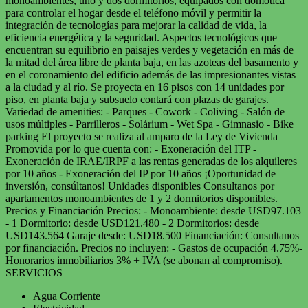
monoambientes, uno y dos dormitorios, equipados con domótica
para controlar el hogar desde el teléfono móvil y permitir la
integración de tecnologías para mejorar la calidad de vida, la
eficiencia energética y la seguridad. Aspectos tecnológicos que
encuentran su equilibrio en paisajes verdes y vegetación en más de
la mitad del área libre de planta baja, en las azoteas del basamento y
en el coronamiento del edificio además de las impresionantes vistas
a la ciudad y al río. Se proyecta en 16 pisos con 14 unidades por
piso, en planta baja y subsuelo contará con plazas de garajes.
Variedad de amenities: - Parques - Cowork - Coliving - Salón de
usos múltiples - Parrilleros - Solárium - Wet Spa - Gimnasio - Bike
parking El proyecto se realiza al amparo de la Ley de Vivienda
Promovida por lo que cuenta con: - Exoneración del ITP -
Exoneración de IRAE/IRPF a las rentas generadas de los alquileres
por 10 años - Exoneración del IP por 10 años ¡Oportunidad de
inversión, consúltanos! Unidades disponibles Consultanos por
apartamentos monoambientes de 1 y 2 dormitorios disponibles.
Precios y Financiación Precios: - Monoambiente: desde USD97.103
- 1 Dormitorio: desde USD121.480 - 2 Dormitorios: desde
USD143.564 Garaje desde: USD18.500 Financiación: Consultanos
por financiación. Precios no incluyen: - Gastos de ocupación 4.75%-
Honorarios inmobiliarios 3% + IVA (se abonan al compromiso).
SERVICIOS
Agua Corriente