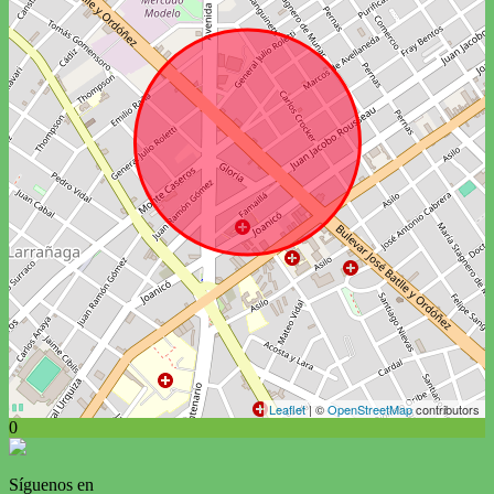
Leaflet
| ©
OpenStreetMap
contributors
0
Síguenos en