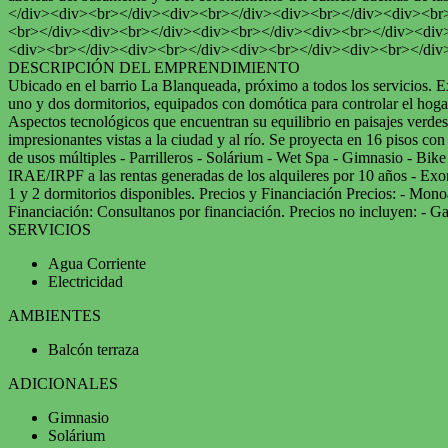
</div><div><br></div><div><br></div><div><br></div><div><br
<br></div><div><br></div><div><br></div><div><br></div><div
<div><br></div><div><br></div><div><br></div><div><br></div
DESCRIPCIÓN DEL EMPRENDIMIENTO
Ubicado en el barrio La Blanqueada, próximo a todos los servicios. E
uno y dos dormitorios, equipados con domótica para controlar el hogar d
Aspectos tecnológicos que encuentran su equilibrio en paisajes verdes 
impresionantes vistas a la ciudad y al río. Se proyecta en 16 pisos co
de usos múltiples - Parrilleros - Solárium - Wet Spa - Gimnasio - Bi
IRAE/IRPF a las rentas generadas de los alquileres por 10 años - Ex
1 y 2 dormitorios disponibles. Precios y Financiación Precios: -
Financiación: Consultanos por financiación. Precios no incluyen: - 
SERVICIOS
Agua Corriente
Electricidad
AMBIENTES
Balcón terraza
ADICIONALES
Gimnasio
Solárium