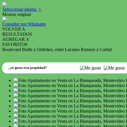
Seleccionar idioma
▼
Mostrar original
Consultar por Whatsapp
VOLVER A
RESULTADOS
AGREGAR A
FAVORITOS
Boulevard Batlle y Ordoñez, entre Luciano Romero y Cardal
VENTA
USD130.154
,
¿te gusta esta propiedad?