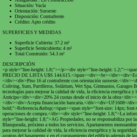
Situación: Vacía
Orientación: Suroeste
Disposición: Contrafrente
Crédito: Apto crédito
SUPERFICIES Y MEDIDAS
Superficie Cubierta: 37.2 m²
Superficie Semicubierta: 4 m²
Total Construido: 54.3 m²
DESCRIPCIÓN
<p style="line-height: 1.8;"></p><div style="line-height: 1.2
PRECIO DE LISTA U$S 144.615.</span><div><br></div><div>Edificio
</div><div>Piso 16 al contrafrente con orientación suroeste.</div><
Coliving, Sum, Parrilleros, Solárium, Wet Spa, Gimnasios, Garages Bi
tecnologías para mejorar la calidad de vida, la eficiencia energéti
Anticipo</div><div>20% 24 cuotas desde el inicio de la obra</div><
</div><div>Acepta financiación bancaria.</div><div>UF1608</div><d
bold;">Referencia.&nbsp;</span><span style="font-size: 14px; fon
operaciones de compra.</div><div style="line-height: 1.8;">La infor
style="line-height: 1.8;">AG Propiedades, no se responsabiliza por la
Blanqueada, próximo a todos los servicios. Apartamentos monoambiente
para mejorar la calidad de vida, la eficiencia energética y la segurida
azoteas del basamento y en el coronamiento del edificio además de las 