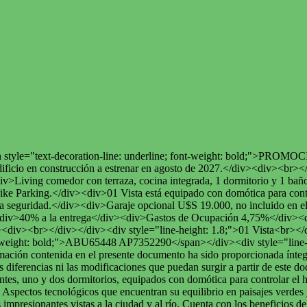
;"><span style="text-decoration-line: underline; font-weight: b
 en construcción a estrenar en agosto de 2027.</div><div><br></d
div>Living comedor con terraza, cocina integrada, 1 dormitorio y 1 b
ke Parking.</div><div>01 Vista está equipado con domótica para control
ca y la seguridad.</div><div>Garaje opcional U$S 19.000, no incluido 
div>40% a la entrega</div><div>Gastos de Ocupación 4,75%</div><div>
iv><br></div></div><div style="line-height: 1.8;">01 Vista<br></div
t-weight: bold;">ABU65448 AP7352290</span></div><div style="line-h
mación contenida en el presente documento ha sido proporcionada ínteg
s diferencias ni las modificaciones que puedan surgir a partir de este 
s, uno y dos dormitorios, equipados con domótica para controlar el hog
d. Aspectos tecnológicos que encuentran su equilibrio en paisajes verdes 
impresionantes vistas a la ciudad y al río. Cuenta con los beneficios de