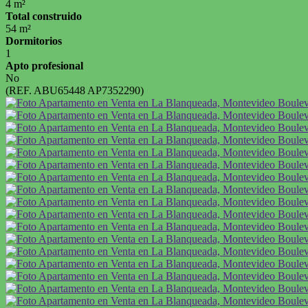
4 m²
Total construido
54 m²
Dormitorios
1
Apto profesional
No
(REF. ABU65448 AP7352290)