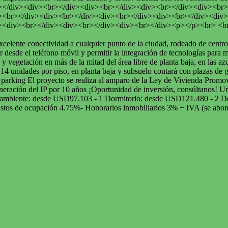
></div><div><br></div><div><br></div><div><br></div><div><br>
><br></div><div><br></div><div><br></div><div><br></div><div>
><div><br></div><div><br></div><div><br></div><p></p><br> <b
xcelente conectividad a cualquier punto de la ciudad, rodeado de centr
esde el teléfono móvil y permitir la integración de tecnologías para mej
y vegetación en más de la mitad del área libre de planta baja, en las a
n 14 unidades por piso, en planta baja y subsuelo contará con plazas de
ke parking El proyecto se realiza al amparo de la Ley de Vivienda Prom
oneración del IP por 10 años ¡Oportunidad de inversión, consúltanos!
 Monoambiente: desde USD97.103 - 1 Dormitorio: desde USD121.480 - 2
Gastos de ocupación 4.75%- Honorarios inmobiliarios 3% + IVA (se abo