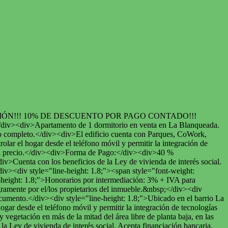
old;">PROMOCIÓN!!! 10% DE DESCUENTO POR PAGO CONTADO!!!
iv><div>Apartamento de 1 dormitorio en venta en La Blanqueada.
año completo.</div><div>El edificio cuenta con Parques, CoWork,
ar el hogar desde el teléfono móvil y permitir la integración de
en el precio.</div><div>Forma de Pago:</div><div>40 %
Cuenta con los beneficios de la Ley de vivienda de interés social.
><div style="line-height: 1.8;"><span style="font-weight:
eight: 1.8;">Honorarios por intermediación: 3% + IVA para
ramente por el/los propietarios del inmueble.&nbsp;</div><div
documento.</div><div style="line-height: 1.8;">Ubicado en el barrio La
ar desde el teléfono móvil y permitir la integración de tecnologías
y vegetación en más de la mitad del área libre de planta baja, en las
 la Ley de vivienda de interés social. Acepta financiación bancaria.