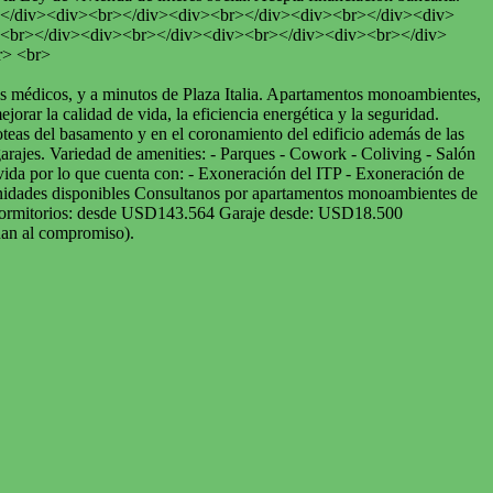
</div><div><br></div><div><br></div><div><br></div><div>
<br></div><div><br></div><div><br></div><div><br></div>
r> <br>
os médicos, y a minutos de Plaza Italia. Apartamentos monoambientes,
orar la calidad de vida, la eficiencia energética y la seguridad.
zoteas del basamento y en el coronamiento del edificio además de las
 garajes. Variedad de amenities: - Parques - Cowork - Coliving - Salón
ovida por lo que cuenta con: - Exoneración del ITP - Exoneración de
 Unidades disponibles Consultanos por apartamentos monoambientes de
 Dormitorios: desde USD143.564 Garaje desde: USD18.500
nan al compromiso).