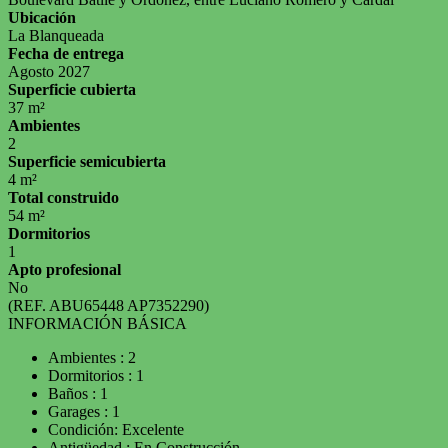
Ubicación
La Blanqueada
Fecha de entrega
Agosto 2027
Superficie cubierta
37 m²
Ambientes
2
Superficie semicubierta
4 m²
Total construido
54 m²
Dormitorios
1
Apto profesional
No
(REF. ABU65448 AP7352290)
INFORMACIÓN BÁSICA
Ambientes : 2
Dormitorios : 1
Baños : 1
Garages : 1
Condición: Excelente
Antigüedad : En Construcción