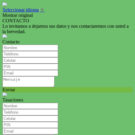
Seleccionar idioma
▼
Mostrar original
CONTACTO
Lo invitamos a dejarnos sus datos y nos contactaremos con usted a
la brevedad.
Contacto
Enviar
Tasaciones