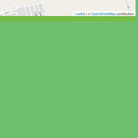
Leaflet
| ©
OpenStreetMap
contributors