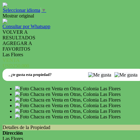
Seleccionar idioma
▼
Mostrar original
Consultar por Whatsapp
VOLVER A
RESULTADOS
AGREGAR A
FAVORITOS
Las Flores
VENTA
USD250.000
,
¿te gusta esta propiedad?
Detalles de la Propiedad
Dirección
Las Flores