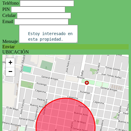
Teléfono
PIN
Celular
Email
Mensaje
Enviar
UBICACIÓN
+
−