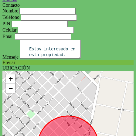
Contacto
Nombre
Teléfono
PIN
Celular
Email
Mensaje
Enviar
UBICACIÓN
+
−