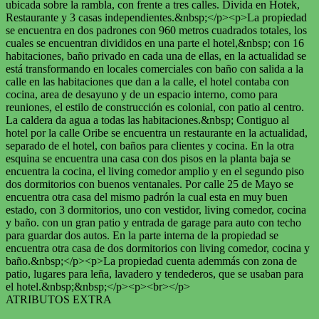
ubicada sobre la rambla, con frente a tres calles. Divida en Hotek,
Restaurante y 3 casas independientes.&nbsp;</p><p>La propiedad
se encuentra en dos padrones con 960 metros cuadrados totales, los
cuales se encuentran divididos en una parte el hotel,&nbsp; con 16
habitaciones, baño privado en cada una de ellas, en la actualidad se
está transformando en locales comerciales con baño con salida a la
calle en las habitaciones que dan a la calle, el hotel contaba con
cocina, area de desayuno y de un espacio interno, como para
reuniones, el estilo de construcción es colonial, con patio al centro.
La caldera da agua a todas las habitaciones.&nbsp; Contiguo al
hotel por la calle Oribe se encuentra un restaurante en la actualidad,
separado de el hotel, con baños para clientes y cocina. En la otra
esquina se encuentra una casa con dos pisos en la planta baja se
encuentra la cocina, el living comedor amplio y en el segundo piso
dos dormitorios con buenos ventanales. Por calle 25 de Mayo se
encuentra otra casa del mismo padrón la cual esta en muy buen
estado, con 3 dormitorios, uno con vestidor, living comedor, cocina
y baño. con un gran patio y entrada de garage para auto con techo
para guardar dos autos. En la parte interna de la propiedad se
encuentra otra casa de dos dormitorios con living comedor, cocina y
baño.&nbsp;</p><p>La propiedad cuenta ademmás con zona de
patio, lugares para leña, lavadero y tendederos, que se usaban para
el hotel.&nbsp;&nbsp;</p><p><br></p>
ATRIBUTOS EXTRA