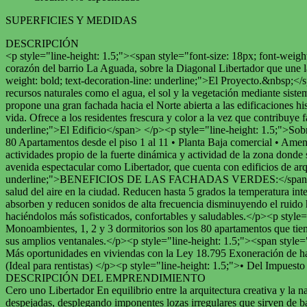
SUPERFICIES Y MEDIDAS
DESCRIPCIÓN
<p style="line-height: 1.5;"><span style="font-size: 18px; font-weight
corazón del barrio La Aguada, sobre la Diagonal Libertador que une
weight: bold; text-decoration-line: underline;">El Proyecto.&nbsp;</
recursos naturales como el agua, el sol y la vegetación mediante siste
propone una gran fachada hacia el Norte abierta a las edificaciones hi
vida. Ofrece a los residentes frescura y color a la vez que contribuy
underline;">El Edificio</span> </p><p style="line-height: 1.5;">Sobre
80 Apartamentos desde el piso 1 al 11 • Planta Baja comercial • Amen
actividades propio de la fuerte dinámica y actividad de la zona donde
avenida espectacular como Libertador, que cuenta con edificios de arq
underline;">BENEFICIOS DE LAS FACHADAS VERDES:</span> Los proye
salud del aire en la ciudad. Reducen hasta 5 grados la temperatura int
absorben y reducen sonidos de alta frecuencia disminuyendo el ruido h
haciéndolos más sofisticados, confortables y saludables.</p><p style=
Monoambientes, 1, 2 y 3 dormitorios son los 80 apartamentos que tiene
sus amplios ventanales.</p><p style="line-height: 1.5;"><span style=
Más oportunidades en viviendas con la Ley 18.795 Exoneración de has
(Ideal para rentistas) </p><p style="line-height: 1.5;">• Del Impue
DESCRIPCIÓN DEL EMPRENDIMIENTO
Cero uno Libertador En equilibrio entre la arquitectura creativa y la
despejadas, desplegando imponentes lozas irregulares que sirven de ba