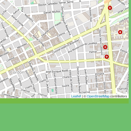
Leaflet
| ©
OpenStreetMap
contributors