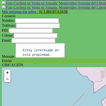
Más información sobre :
01 LIBERTADOR
Contacto
Nombre
Teléfono
PIN
Celular
Email
Mensaje
Enviar
UBICACIÓN
+
−