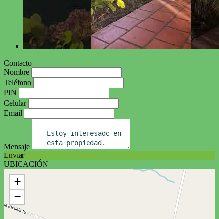
Contacto
Nombre
Teléfono
PIN
Celular
Email
Mensaje
Enviar
UBICACIÓN
+
−