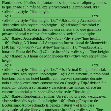
Plantaciones: 20 años de plantaciones de pinos, eucaliptos y robles,
lo que añade aún más belleza y privacidad a la propiedad.<br>
</div><div style="line-height:
1.6;">________________________________________<br>
</div><div style="line-height: 1.6;">Ubicación y Accesibilidad:
<br></div><div style="line-height: 1.6;">&nbsp;Privacidad y
Tranquilidad: Ubicada al final de una carretera, lo que garantiza
privacidad total y calma.<br></div><div style="line-height:
1.6;">&nbsp;Accesibilidad:<br></div><div style="line-height:
1.6;">&nbsp;A 3 horas del Aeropuerto Internacional de Montevideo
(140 km)<br></div><div style="line-height: 1.6;">&nbsp;A 2.5
horas de Punta del Este (147 km)<br></div><div style="line-height:
1.6;">&nbsp;A 3 horas de Montevideo<br></div><div style="line-
height:
1.6;">________________________________________<br>
</div><div style="line-height: 1.6;">Uso Actual &amp; Potencial:
<br></div><div style="line-height: 1.6;">Actualmente, la propiedad
funciona como un hotel familiar con reservas constantes durante
todo el año y excelentes comentarios en Google y TripAdvisor. Sin
embargo, debido a su tamaño y características únicas, ofrece un
enorme potencial para:<br></div><div style="line-height:
1.6;">&nbsp;Residencia Familiar: Un refugio privado y exclusivo.
<br></div><div style="line-height: 1.6;">&nbsp;Proyecto de
Ecoturismo: Aprovechando la belleza natural y el lago para
actividades al aire libre y ecoturismo.<br></div><div style="line-