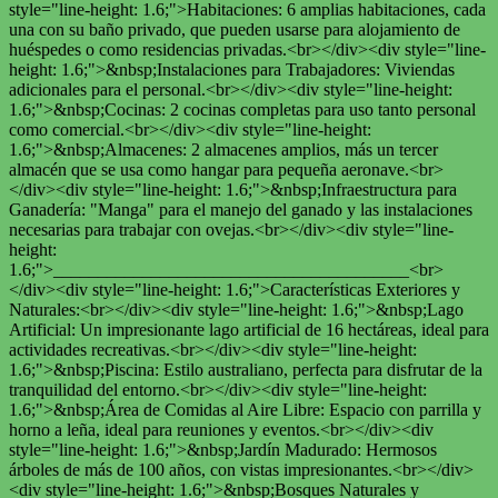
style="line-height: 1.6;">Habitaciones: 6 amplias habitaciones, cada
una con su baño privado, que pueden usarse para alojamiento de
huéspedes o como residencias privadas.<br></div><div style="line-
height: 1.6;">&nbsp;Instalaciones para Trabajadores: Viviendas
adicionales para el personal.<br></div><div style="line-height:
1.6;">&nbsp;Cocinas: 2 cocinas completas para uso tanto personal
como comercial.<br></div><div style="line-height:
1.6;">&nbsp;Almacenes: 2 almacenes amplios, más un tercer
almacén que se usa como hangar para pequeña aeronave.<br>
</div><div style="line-height: 1.6;">&nbsp;Infraestructura para
Ganadería: "Manga" para el manejo del ganado y las instalaciones
necesarias para trabajar con ovejas.<br></div><div style="line-
height:
1.6;">________________________________________<br>
</div><div style="line-height: 1.6;">Características Exteriores y
Naturales:<br></div><div style="line-height: 1.6;">&nbsp;Lago
Artificial: Un impresionante lago artificial de 16 hectáreas, ideal para
actividades recreativas.<br></div><div style="line-height:
1.6;">&nbsp;Piscina: Estilo australiano, perfecta para disfrutar de la
tranquilidad del entorno.<br></div><div style="line-height:
1.6;">&nbsp;Área de Comidas al Aire Libre: Espacio con parrilla y
horno a leña, ideal para reuniones y eventos.<br></div><div
style="line-height: 1.6;">&nbsp;Jardín Madurado: Hermosos
árboles de más de 100 años, con vistas impresionantes.<br></div>
<div style="line-height: 1.6;">&nbsp;Bosques Naturales y