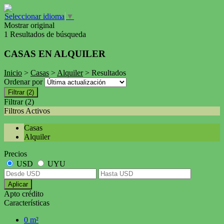
Seleccionar idioma
▼
Mostrar original
1 Resultados de búsqueda
CASAS EN ALQUILER
Inicio
>
Casas
>
Alquiler
> Resultados
Ordenar por
Filtrar
(2)
Filtrar
(2)
Filtros Activos
Casas
Alquiler
Precios
USD
UYU
Aplicar
Apto crédito
Características
0 m²