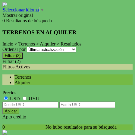
Seleccionar idioma
▼
Mostrar original
0 Resultados de búsqueda
TERRENOS EN ALQUILER
Inicio
>
Terrenos
>
Alquiler
> Resultados
Ordenar por
Filtrar
(2)
Filtrar
(2)
Filtros Activos
Terrenos
Alquiler
Precios
USD
UYU
Aplicar
Apto crédito
0
No hubo resultados para su búsqueda